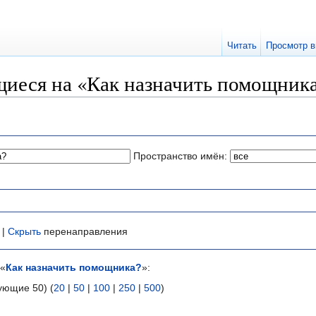
Читать
Просмотр в
иеся на «Как назначить помощник
Пространство имён:
 |
Скрыть
перенаправления
 «
Как назначить помощника?
»:
ующие 50) (
20
|
50
|
100
|
250
|
500
)