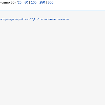
ующие 50) (
20
|
50
|
100
|
250
|
500
)
информация по работе с СЭД
Отказ от ответственности