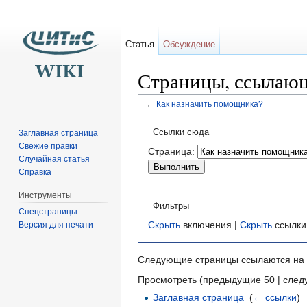
Статья
Обсуждение
Страницы, ссылающ
←
Как назначить помощника?
Перейти к:
навигация
,
поиск
Ссылки сюда
Заглавная страница
Свежие правки
Страница:
Случайная статья
Справка
Инструменты
Фильтры
Спецстраницы
Скрыть
включения |
Скрыть
ссылки
Версия для печати
Следующие страницы ссылаются на
Просмотреть (предыдущие 50 | след
Заглавная страница
‎
(
← ссылки
)