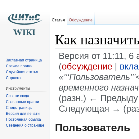
Статья
Обсуждение
Как назначит
Версия от 11:11, 6
Заглавная страница
(
обсуждение
|
вкл
Свежие правки
Случайная статья
«'''Пользователь'
Справка
временного назна
Инструменты
(разн.) ← Предыдущ
Ссылки сюда
Связанные правки
Следующая → (раз
Спецстраницы
Версия для печати
Перейти к:
навигация
,
поиск
Постоянная ссылка
Пользователь
Сведения о странице