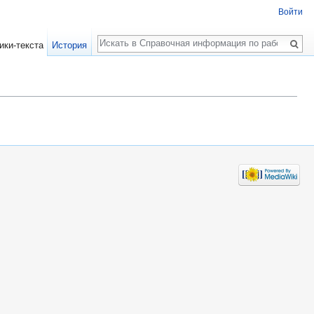
Войти
Поиск
ики-текста
История