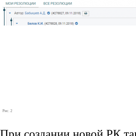
Рис. 2
При создании новой РК т