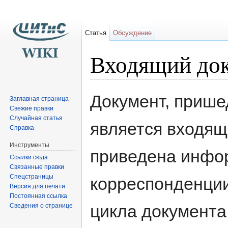
Статья
Обсуждение
Входящий до
Перейти к:
навигация
,
поиск
Документ, прише
Заглавная страница
Свежие правки
Случайная статья
является входящ
Справка
Инструменты
приведена инфо
Ссылки сюда
Связанные правки
Спецстраницы
корреспонденции
Версия для печати
Постоянная ссылка
цикла документа
Сведения о странице