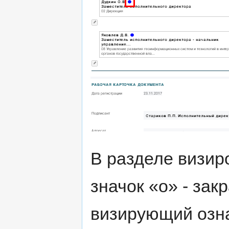
В разделе визир
значок «o» - зак
визирующий озна