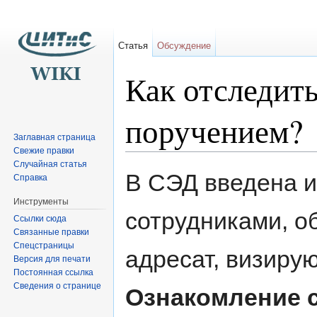
Статья
Обсуждение
Как отследить
поручением?
Заглавная страница
Свежие правки
Перейти к:
навигация
,
поиск
Случайная статья
В СЭД введена и
Справка
Инструменты
сотрудниками, о
Ссылки сюда
Связанные правки
Спецстраницы
адресат, визиру
Версия для печати
Постоянная ссылка
Сведения о странице
Ознакомление с