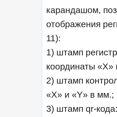
карандашом, по
отображения рег
11):
1) штамп регист
координаты «X» и
2) штамп контро
«X» и «Y» в мм.;
3) штамп qr-код