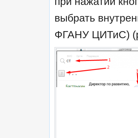
при нажатии кноп
выбрать внутренн
ФГАНУ ЦИТиС) (р