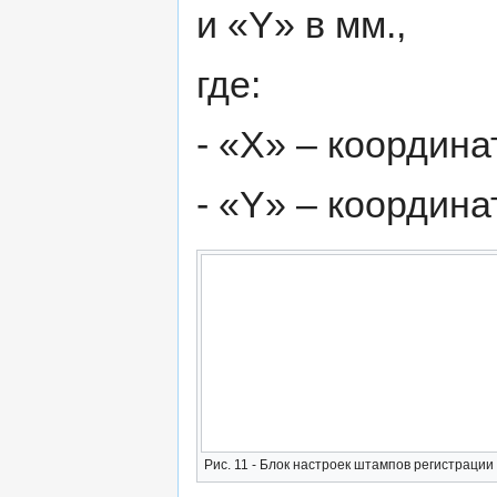
и «Y» в мм.,
где:
- «X» – координа
- «Y» – координа
Рис. 11 - Блок настроек штампов регистрации