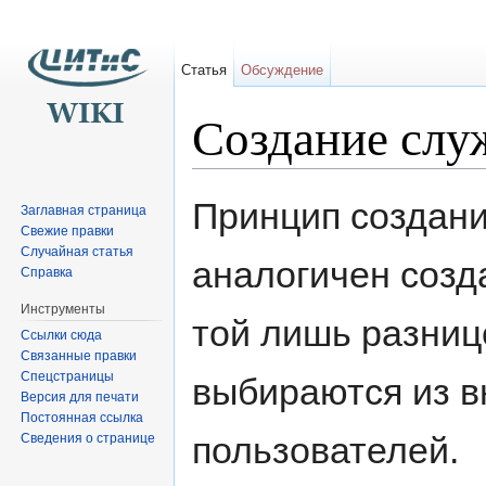
Статья
Обсуждение
Создание слу
Перейти к:
навигация
,
поиск
Принцип создани
Заглавная страница
Свежие правки
Случайная статья
аналогичен созд
Справка
Инструменты
той лишь разниц
Ссылки сюда
Связанные правки
Спецстраницы
выбираются из в
Версия для печати
Постоянная ссылка
пользователей.
Сведения о странице