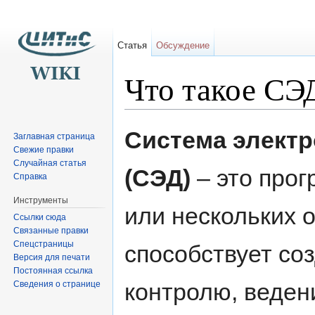
Статья
Обсуждение
Что такое СЭ
Перейти к:
навигация
,
поиск
Система элект
Заглавная страница
Свежие правки
Случайная статья
(СЭД)
– это прог
Справка
Инструменты
или нескольких 
Ссылки сюда
Связанные правки
Спецстраницы
способствует со
Версия для печати
Постоянная ссылка
контролю, веден
Сведения о странице