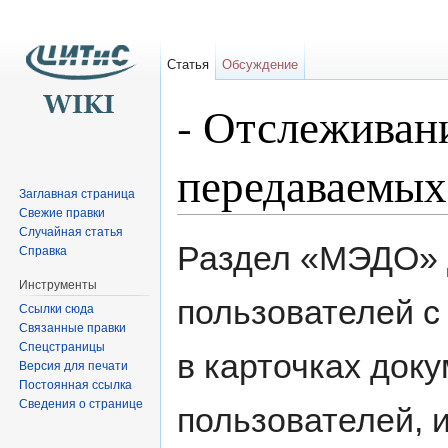
Статья
Обсуждение
- Отслеживан
передаваемы
Заглавная страница
Свежие правки
Перейти к:
навигация
,
поиск
Случайная статья
Раздел «МЭДО» 
Справка
Инструменты
пользователей с
Ссылки сюда
Связанные правки
Спецстраницы
в карточках док
Версия для печати
Постоянная ссылка
Сведения о странице
пользователей, 