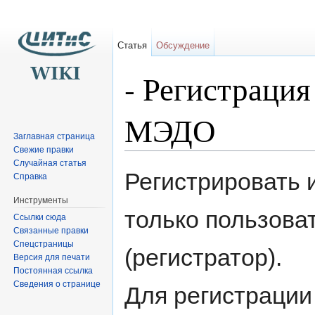
Статья
Обсуждение
- Регистраци
МЭДО
Заглавная страница
Свежие правки
Перейти к:
навигация
,
поиск
Случайная статья
Регистрировать
Справка
Инструменты
только пользова
Ссылки сюда
Связанные правки
Спецстраницы
(регистратор).
Версия для печати
Постоянная ссылка
Сведения о странице
Для регистрации