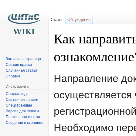
Статья
Обсуждение
Как направит
ознакомление
Заглавная страница
Свежие правки
Перейти к:
навигация
,
поиск
Случайная статья
Направление до
Справка
Инструменты
осуществляется 
Ссылки сюда
Связанные правки
Спецстраницы
регистрационной
Версия для печати
Постоянная ссылка
Сведения о странице
Необходимо пере